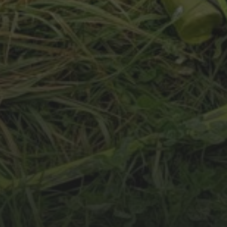
31.1.2021
PRÝGL, RÍŠOVKA, ŽEBĚTÍN