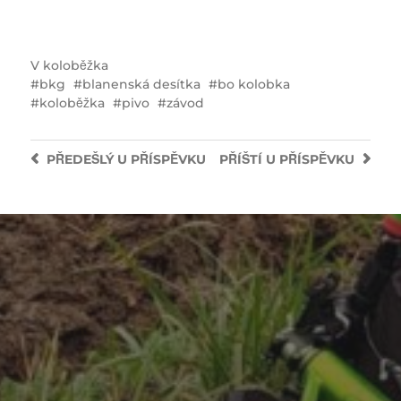
V
koloběžka
bkg
blanenská desítka
bo kolobka
koloběžka
pivo
závod
PŘEDEŠLÝ
U PŘÍSPĚVKU
PŘÍŠTÍ
U PŘÍSPĚVKU