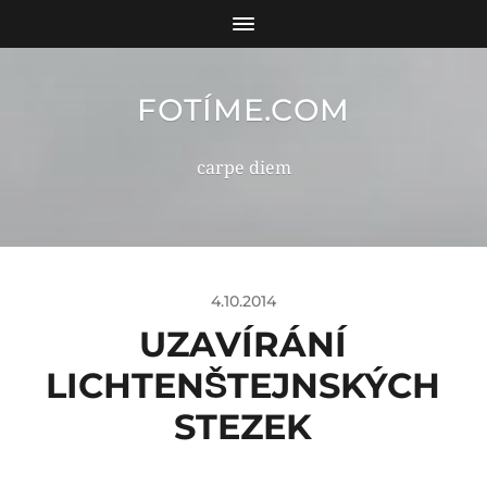
FOTÍME.COM
carpe diem
4.10.2014
UZAVÍRÁNÍ
LICHTENŠTEJNSKÝCH
STEZEK