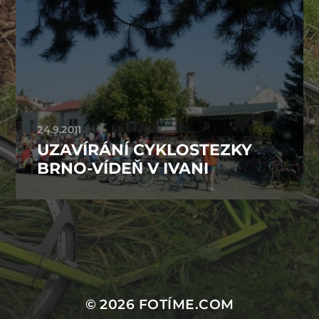
24.9.2011
UZAVÍRÁNÍ CYKLOSTEZKY
BRNO-VÍDEŇ V IVANI
HLEDAT
© 2026
FOTÍME.COM